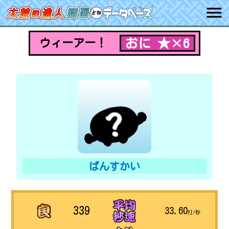
おに ★×6
ウィーアー！
ばんすかい
339
33.60
打/秒