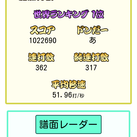
1022690
あ
362
317
51.96
打/秒
譜面レーダー