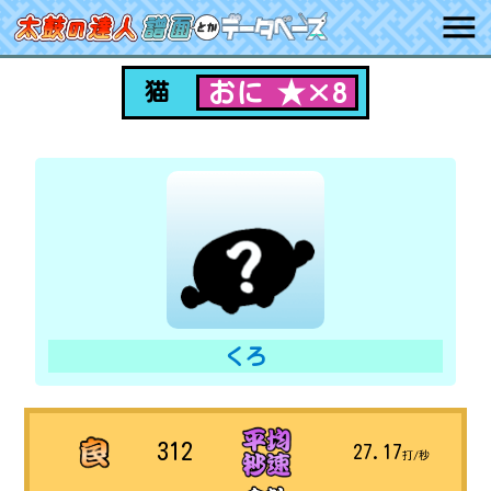
おに ★×8
猫
くろ
312
27.17
打/秒