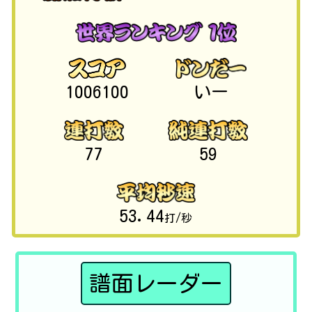
1006100
いー
77
59
53.44
打/秒
譜面レーダー