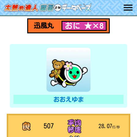
おに ★×8
迅風丸
おおえゆま
507
28.07
打/秒