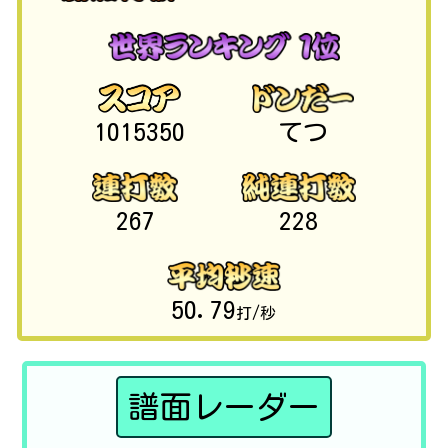
1015350
てつ
267
228
50.79
打/秒
譜面レーダー